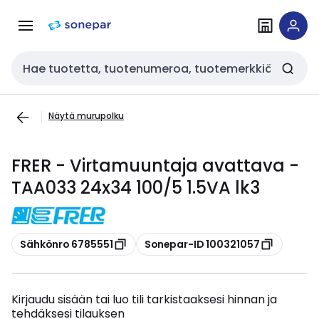
Siirry
Siirry
navigointiin
sisältöön
Haku
Näytä murupolku
FRER - Virtamuuntaja avattava -
TAA033 24x34 100/5 1.5VA lk3
Kopioi
Kopioi
Sähkönro 6785551
Sonepar-ID 100321057
Kirjaudu sisään tai luo tili tarkistaaksesi hinnan ja
tehdäksesi tilauksen