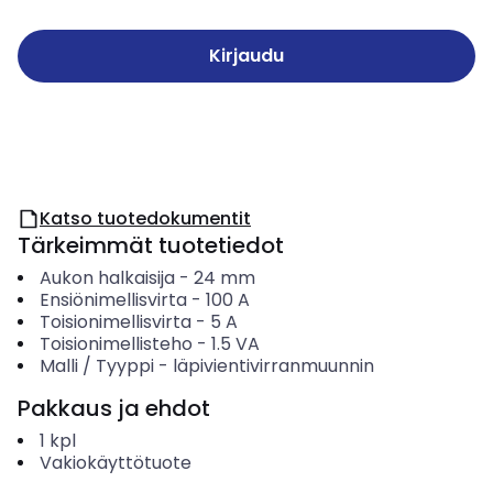
Kirjaudu
Katso tuotedokumentit
Tärkeimmät tuotetiedot
Aukon halkaisija
-
24
mm
Ensiönimellisvirta
-
100
A
Toisionimellisvirta
-
5
A
Toisionimellisteho
-
1.5
VA
Malli / Tyyppi
-
läpivientivirranmuunnin
Pakkaus ja ehdot
1
kpl
Vakiokäyttötuote