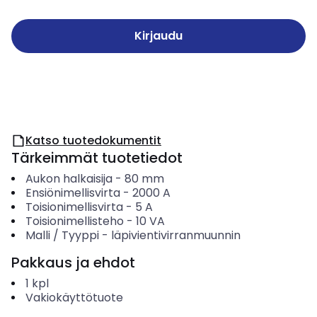
Kirjaudu
Katso tuotedokumentit
Tärkeimmät tuotetiedot
Aukon halkaisija
-
80
mm
Ensiönimellisvirta
-
2000
A
Toisionimellisvirta
-
5
A
Toisionimellisteho
-
10
VA
Malli / Tyyppi
-
läpivientivirranmuunnin
Pakkaus ja ehdot
1
kpl
Vakiokäyttötuote