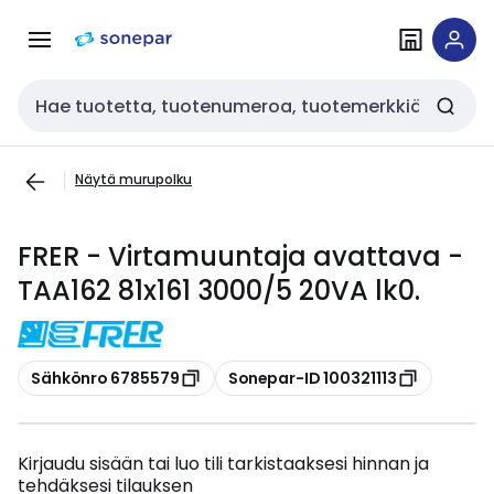
Siirry
Siirry
navigointiin
sisältöön
Haku
Näytä murupolku
FRER - Virtamuuntaja avattava -
TAA162 81x161 3000/5 20VA lk0.
Kopioi
Kopioi
Sähkönro 6785579
Sonepar-ID 100321113
Kirjaudu sisään tai luo tili tarkistaaksesi hinnan ja
tehdäksesi tilauksen