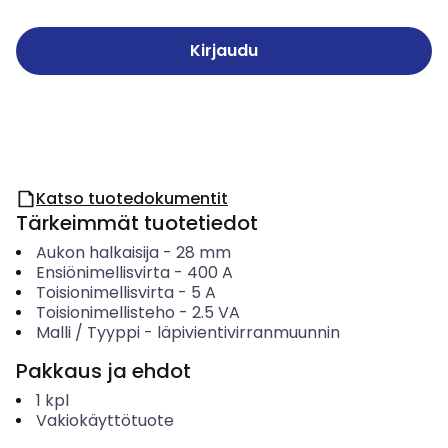
Kirjaudu
Katso tuotedokumentit
Tärkeimmät tuotetiedot
Aukon halkaisija
-
28
mm
Ensiönimellisvirta
-
400
A
Toisionimellisvirta
-
5
A
Toisionimellisteho
-
2.5
VA
Malli / Tyyppi
-
läpivientivirranmuunnin
Pakkaus ja ehdot
1
kpl
Vakiokäyttötuote