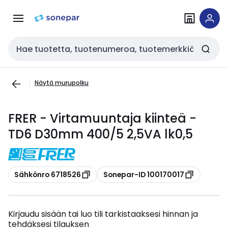
Siirry
Siirry
navigointiin
sisältöön
Haku
Näytä murupolku
FRER - Virtamuuntaja kiinteä -
TD6 D30mm 400/5 2,5VA lk0,5
Kopioi
Kopioi
Sähkönro 6718526
Sonepar-ID 100170017
Kirjaudu sisään tai luo tili tarkistaaksesi hinnan ja
tehdäksesi tilauksen