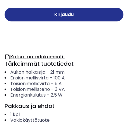
Kirjaudu
Katso tuotedokumentit
Tärkeimmät tuotetiedot
Aukon halkaisija
-
21
mm
Ensiönimellisvirta
-
100
A
Toisionimellisvirta
-
5
A
Toisionimellisteho
-
3
VA
Energiankulutus
-
2.5
W
Pakkaus ja ehdot
1
kpl
Vakiokäyttötuote