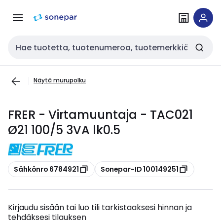
Siirry
Siirry
navigointiin
sisältöön
Haku
Näytä murupolku
FRER - Virtamuuntaja - TAC021
Ø21 100/5 3VA lk0.5
Kopioi
Kopioi
Sähkönro 6784921
Sonepar-ID 100149251
Kirjaudu sisään tai luo tili tarkistaaksesi hinnan ja
tehdäksesi tilauksen