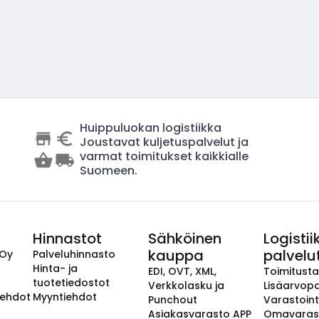
Huippuluokan logistiikka
Joustavat kuljetuspalvelut ja
varmat toimitukset kaikkialle
Suomeen.
Hinnastot
Sähköinen
Logistii
kauppa
palvelu
 Oy
Palveluhinnasto
Hinta- ja
EDI, OVT, XML,
Toimitust
tuotetiedostot
Verkkolasku ja
Lisäarvopa
aehdot
Myyntiehdot
Punchout
Varastoint
Asiakasvarasto APP
Omavaras