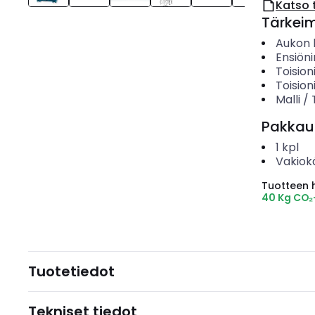
Katso 
Tärkei
Aukon h
Ensiöni
Toision
Toision
Malli /
Pakkau
1
kpl
Vakiok
Tuotteen hi
40 Kg CO₂
Tuotetiedot
Tekniset tiedot