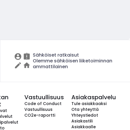
Sähköiset ratkaisut
Olemme sähköisen liiketoiminnan
ammattilainen
kan
Vastuullisuus
Asiakaspalvelu
t
Code of Conduct
Tule asiakkaaksi
Vastuullisuus
Ota yhteyttä
avat
CO2e-raportti
Yhteystiedot
lvelut
Asiakastili
ipalvelut
Asiakkaalle
to