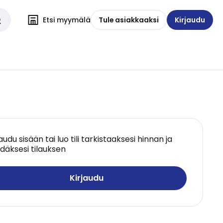
Etsi myymälä
Tule asiakkaaksi
Kirjaudu
jaudu sisään tai luo tili tarkistaaksesi hinnan ja
däksesi tilauksen
Kirjaudu