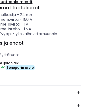
tuotedokumentit
mmät tuotetiedot
alkaisija
-
24
mm
mellisvirta
-
150
A
imellisvirta
-
1
A
imellisteho
-
1
VA
 Tyyppi
-
yksivaihevirtamuunnin
s ja ehdot
äyttötuote
ilijalanjälki
-eq
Soneparin arvio