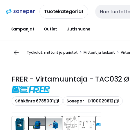
Siirry
Siirry
navigointiin
sisältöön
Tuotekategoriat
Haku
Kampanjat
Outlet
Uutishuone
Työkalut, mittarit ja paristot
Mittarit ja laskurit
Virt
FRER - Virtamuuntaja - TAC032 Ø2
Kopioi
Kopioi
Sähkönro 6785001
Sonepar-ID 100029612