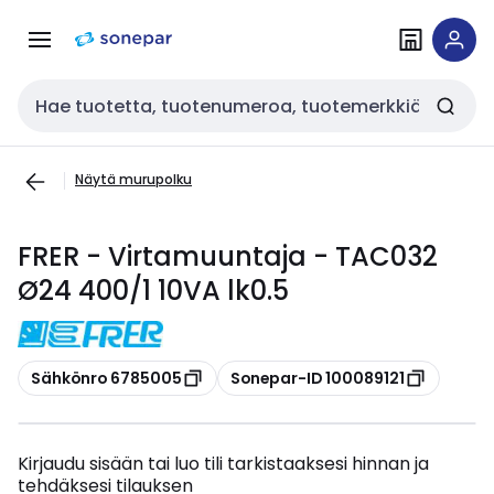
Siirry
Siirry
navigointiin
sisältöön
Haku
Näytä murupolku
FRER - Virtamuuntaja - TAC032
Ø24 400/1 10VA lk0.5
Kopioi
Kopioi
Sähkönro 6785005
Sonepar-ID 100089121
Kirjaudu sisään tai luo tili tarkistaaksesi hinnan ja
tehdäksesi tilauksen