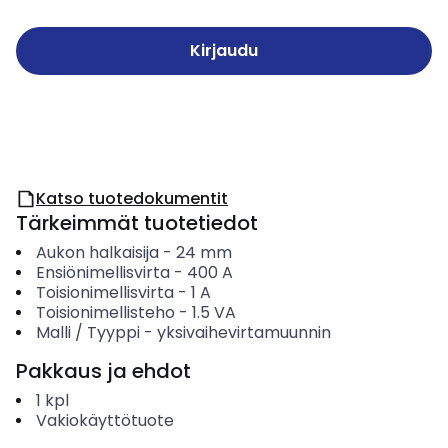
Kirjaudu
Katso tuotedokumentit
Tärkeimmät tuotetiedot
Aukon halkaisija
-
24
mm
Ensiönimellisvirta
-
400
A
Toisionimellisvirta
-
1
A
Toisionimellisteho
-
1.5
VA
Malli / Tyyppi
-
yksivaihevirtamuunnin
Pakkaus ja ehdot
1
kpl
Vakiokäyttötuote