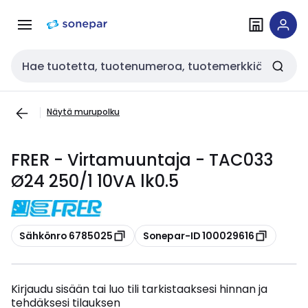
Siirry
Siirry
navigointiin
sisältöön
Haku
Näytä murupolku
FRER - Virtamuuntaja - TAC033
Ø24 250/1 10VA lk0.5
Kopioi
Kopioi
Sähkönro 6785025
Sonepar-ID 100029616
Kirjaudu sisään tai luo tili tarkistaaksesi hinnan ja
tehdäksesi tilauksen