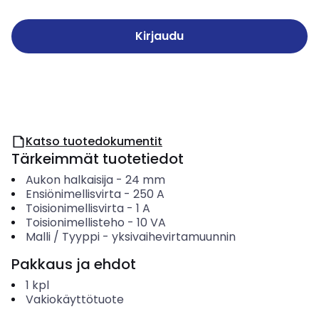
Kirjaudu
Katso tuotedokumentit
Tärkeimmät tuotetiedot
Aukon halkaisija
-
24
mm
Ensiönimellisvirta
-
250
A
Toisionimellisvirta
-
1
A
Toisionimellisteho
-
10
VA
Malli / Tyyppi
-
yksivaihevirtamuunnin
Pakkaus ja ehdot
1
kpl
Vakiokäyttötuote