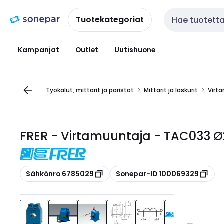
Siirry
Siirry
navigointiin
sisältöön
Tuotekategoriat
Haku
Kampanjat
Outlet
Uutishuone
Työkalut, mittarit ja paristot
Mittarit ja laskurit
Virt
FRER - Virtamuuntaja - TAC033 Ø
Kopioi
Kopioi
Sähkönro 6785029
Sonepar-ID 100069329