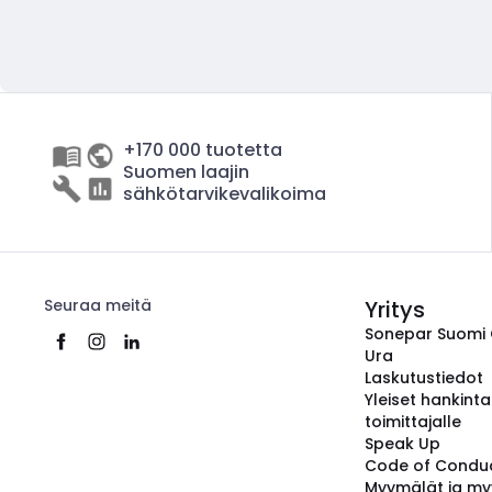
+170 000 tuotetta
Suomen laajin
sähkötarvikevalikoima
Seuraa meitä
Yritys
Sonepar Suomi
Ura
Laskutustiedot
Yleiset hankint
toimittajalle
Speak Up
Code of Condu
Myymälät ja my