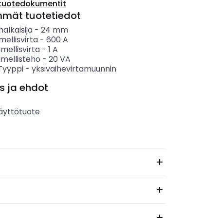
tuotedokumentit
mmät tuotetiedot
alkaisija
-
24
mm
mellisvirta
-
600
A
imellisvirta
-
1
A
imellisteho
-
20
VA
 Tyyppi
-
yksivaihevirtamuunnin
s ja ehdot
äyttötuote