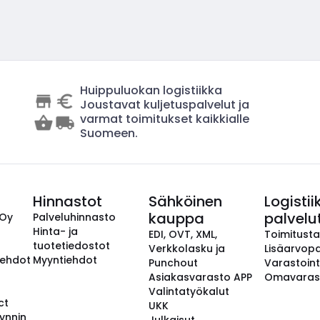
Huippuluokan logistiikka
Joustavat kuljetuspalvelut ja
varmat toimitukset kaikkialle
Suomeen.
Hinnastot
Sähköinen
Logistii
kauppa
palvelu
 Oy
Palveluhinnasto
Hinta- ja
EDI, OVT, XML,
Toimitust
tuotetiedostot
Verkkolasku ja
Lisäarvopa
aehdot
Myyntiehdot
Punchout
Varastoint
Asiakasvarasto APP
Omavaras
Valintatyökalut
ct
UKK
ynnin