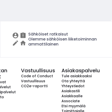
Sähköiset ratkaisut
Olemme sähköisen liiketoiminnan
ammattilainen
kan
Vastuullisuus
Asiakaspalvelu
t
Code of Conduct
Tule asiakkaaksi
Vastuullisuus
Ota yhteyttä
avat
CO2e-raportti
Yhteystiedot
lvelut
Asiakastili
ipalvelut
Asiakkaalle
to
Associate
Etsi myymälä
Toimittajalle