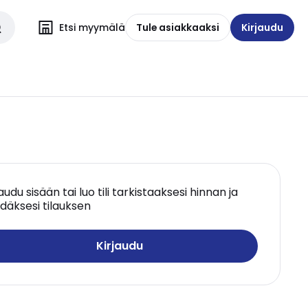
Etsi myymälä
Tule asiakkaaksi
Kirjaudu
jaudu sisään tai luo tili tarkistaaksesi hinnan ja
däksesi tilauksen
Kirjaudu