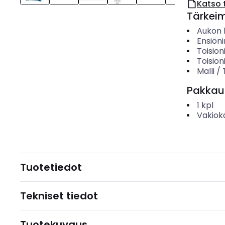
Katso 
Tärkei
Aukon h
Ensiöni
Toision
Toision
Malli /
Pakkau
1
kpl
Vakiok
Tuotetiedot
Tekniset tiedot
Tuotekuvaus