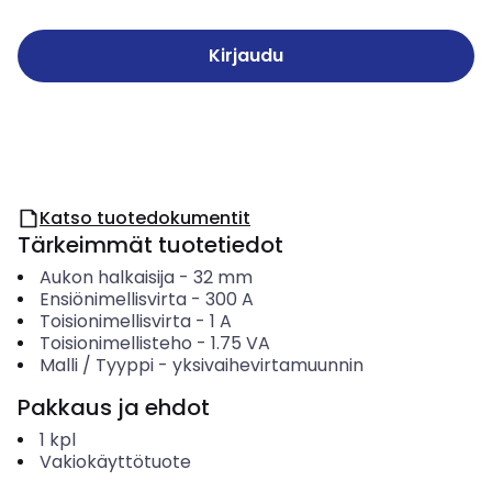
Kirjaudu
Katso tuotedokumentit
Tärkeimmät tuotetiedot
Aukon halkaisija
-
32
mm
Ensiönimellisvirta
-
300
A
Toisionimellisvirta
-
1
A
Toisionimellisteho
-
1.75
VA
Malli / Tyyppi
-
yksivaihevirtamuunnin
Pakkaus ja ehdot
1
kpl
Vakiokäyttötuote