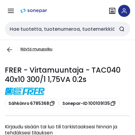
Siirry
Siirry
navigointiin
sisältöön
Haku
Näytä murupolku
FRER - Virtamuuntaja - TAC040
40x10 300/1 1,75VA 0.2s
Kopioi
Kopioi
Sähkönro 6785368
Sonepar-ID 100109135
Kirjaudu sisään tai luo tili tarkistaaksesi hinnan ja
tehdäksesi tilauksen