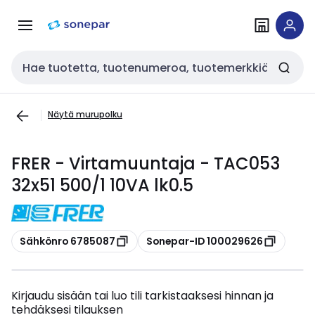
Siirry
Siirry
navigointiin
sisältöön
Haku
Näytä murupolku
FRER - Virtamuuntaja - TAC053
32x51 500/1 10VA lk0.5
Kopioi
Kopioi
Sähkönro 6785087
Sonepar-ID 100029626
Kirjaudu sisään tai luo tili tarkistaaksesi hinnan ja
tehdäksesi tilauksen