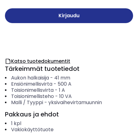
Kirjaudu
Katso tuotedokumentit
Tärkeimmät tuotetiedot
Aukon halkaisija
-
41
mm
Ensiönimellisvirta
-
500
A
Toisionimellisvirta
-
1
A
Toisionimellisteho
-
10
VA
Malli / Tyyppi
-
yksivaihevirtamuunnin
Pakkaus ja ehdot
1
kpl
Vakiokäyttötuote