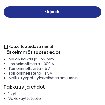
Kirjaudu
Katso tuotedokumentit
Tärkeimmät tuotetiedot
Aukon halkaisija
-
22
mm
Ensiönimellisvirta
-
300
A
Toisionimellisvirta
-
5
A
Toisionimellisteho
-
1
VA
Malli / Tyyppi
-
yksivaihevirtamuunnin
Pakkaus ja ehdot
1
kpl
Vakiokäyttötuote