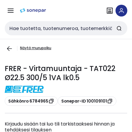
Siirry
Siirry
navigointiin
sisältöön
Haku
Näytä murupolku
FRER - Virtamuuntaja - TAT022
Ø22.5 300/5 1VA lk0.5
Kopioi
Kopioi
Sähkönro 6784965
Sonepar-ID 100109101
Kirjaudu sisään tai luo tili tarkistaaksesi hinnan ja
tehdäksesi tilauksen