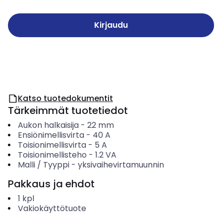
Kirjaudu
Katso tuotedokumentit
Tärkeimmät tuotetiedot
Aukon halkaisija
-
22
mm
Ensiönimellisvirta
-
40
A
Toisionimellisvirta
-
5
A
Toisionimellisteho
-
1.2
VA
Malli / Tyyppi
-
yksivaihevirtamuunnin
Pakkaus ja ehdot
1
kpl
Vakiokäyttötuote