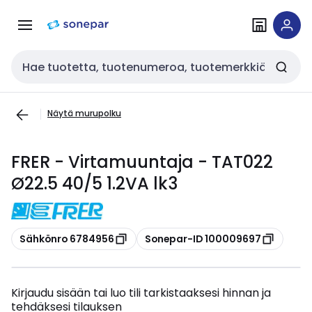
Siirry
Siirry
navigointiin
sisältöön
Haku
Näytä murupolku
FRER - Virtamuuntaja - TAT022
Ø22.5 40/5 1.2VA lk3
Kopioi
Kopioi
Sähkönro 6784956
Sonepar-ID 100009697
Kirjaudu sisään tai luo tili tarkistaaksesi hinnan ja
tehdäksesi tilauksen