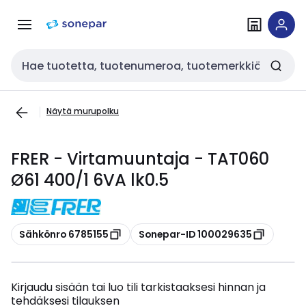
Siirry
Siirry
navigointiin
sisältöön
Haku
Näytä murupolku
FRER - Virtamuuntaja - TAT060
Ø61 400/1 6VA lk0.5
Kopioi
Kopioi
Sähkönro 6785155
Sonepar-ID 100029635
Kirjaudu sisään tai luo tili tarkistaaksesi hinnan ja
tehdäksesi tilauksen