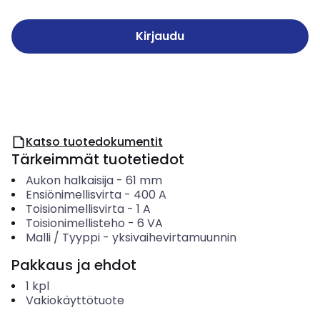
Kirjaudu
Katso tuotedokumentit
Tärkeimmät tuotetiedot
Aukon halkaisija
-
61
mm
Ensiönimellisvirta
-
400
A
Toisionimellisvirta
-
1
A
Toisionimellisteho
-
6
VA
Malli / Tyyppi
-
yksivaihevirtamuunnin
Pakkaus ja ehdot
1
kpl
Vakiokäyttötuote