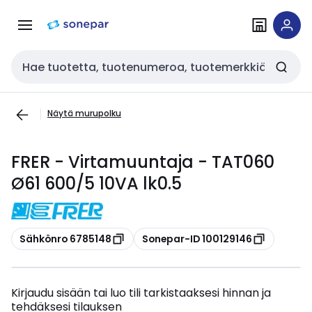
Siirry
Siirry
navigointiin
sisältöön
Haku
Näytä murupolku
FRER - Virtamuuntaja - TAT060
Ø61 600/5 10VA lk0.5
Kopioi
Kopioi
Sähkönro 6785148
Sonepar-ID 100129146
Kirjaudu sisään tai luo tili tarkistaaksesi hinnan ja
tehdäksesi tilauksen