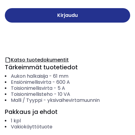
Kirjaudu
Katso tuotedokumentit
Tärkeimmät tuotetiedot
Aukon halkaisija
-
61
mm
Ensiönimellisvirta
-
600
A
Toisionimellisvirta
-
5
A
Toisionimellisteho
-
10
VA
Malli / Tyyppi
-
yksivaihevirtamuunnin
Pakkaus ja ehdot
1
kpl
Vakiokäyttötuote