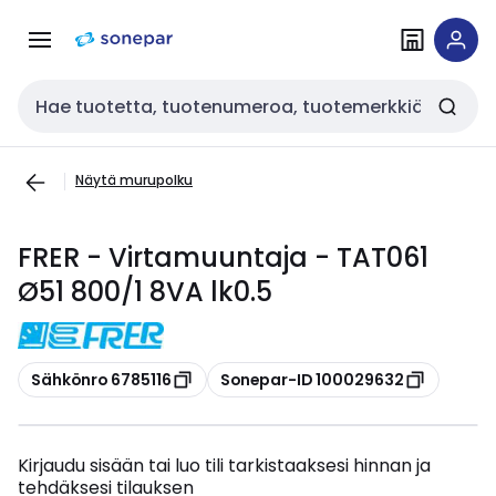
Siirry
Siirry
navigointiin
sisältöön
Haku
Näytä murupolku
FRER - Virtamuuntaja - TAT061
Ø51 800/1 8VA lk0.5
Kopioi
Kopioi
Sähkönro 6785116
Sonepar-ID 100029632
Kirjaudu sisään tai luo tili tarkistaaksesi hinnan ja
tehdäksesi tilauksen