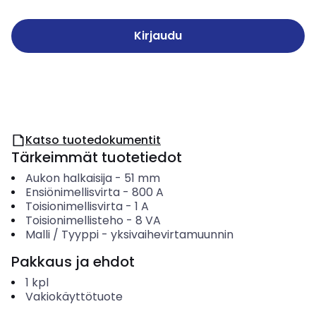
Kirjaudu
Katso tuotedokumentit
Tärkeimmät tuotetiedot
Aukon halkaisija
-
51
mm
Ensiönimellisvirta
-
800
A
Toisionimellisvirta
-
1
A
Toisionimellisteho
-
8
VA
Malli / Tyyppi
-
yksivaihevirtamuunnin
Pakkaus ja ehdot
1
kpl
Vakiokäyttötuote