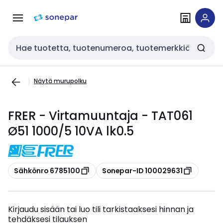
Siirry
Siirry
navigointiin
sisältöön
Haku
Näytä murupolku
FRER - Virtamuuntaja - TAT061
Ø51 1000/5 10VA lk0.5
Kopioi
Kopioi
Sähkönro 6785100
Sonepar-ID 100029631
Kirjaudu sisään tai luo tili tarkistaaksesi hinnan ja
tehdäksesi tilauksen