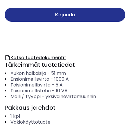
Kirjaudu
Katso tuotedokumentit
Tärkeimmät tuotetiedot
Aukon halkaisija
-
51
mm
Ensiönimellisvirta
-
1000
A
Toisionimellisvirta
-
5
A
Toisionimellisteho
-
10
VA
Malli / Tyyppi
-
yksivaihevirtamuunnin
Pakkaus ja ehdot
1
kpl
Vakiokäyttötuote