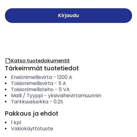
Kirjaudu
Katso tuotedokumentit
Tärkeimmät tuotetiedot
Ensiönimellisvirta
-
1200
A
Toisionimellisvirta
-
5
A
Toisionimellisteho
-
5
VA
Malli / Tyyppi
-
yksivaihevirtamuunnin
Tarkkuusluokka
-
0.2S
Pakkaus ja ehdot
1
kpl
Vakiokäyttötuote