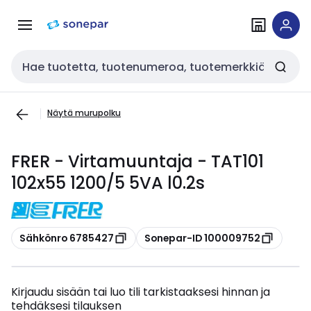
Siirry
Siirry
navigointiin
sisältöön
Haku
Näytä murupolku
FRER - Virtamuuntaja - TAT101
102x55 1200/5 5VA l0.2s
Kopioi
Kopioi
Sähkönro 6785427
Sonepar-ID 100009752
Kirjaudu sisään tai luo tili tarkistaaksesi hinnan ja
tehdäksesi tilauksen