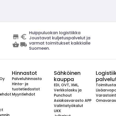
Huippuluokan logistiikka
Joustavat kuljetuspalvelut ja
varmat toimitukset kaikkialle
Suomeen.
Hinnastot
Sähköinen
Logistii
kauppa
palvelu
 Oy
Palveluhinnasto
Hinta- ja
EDI, OVT, XML,
Toimitust
tuotetiedostot
Verkkolasku ja
Lisäarvopa
aehdot
Myyntiehdot
Punchout
Varastoint
Asiakasvarasto APP
Omavaras
Valintatyökalut
ct
UKK
ynnin