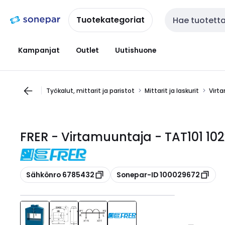
Siirry
Siirry
navigointiin
sisältöön
Tuotekategoriat
Haku
Kampanjat
Outlet
Uutishuone
Työkalut, mittarit ja paristot
Mittarit ja laskurit
Virt
FRER - Virtamuuntaja - TAT101 10
Kopioi
Kopioi
Sähkönro 6785432
Sonepar-ID 100029672