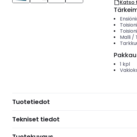
Katso 
Tärkei
Ensiöni
Toision
Toision
Malli /
Tarkku
Pakkau
1
kpl
Vakiok
Tuotetiedot
Tekniset tiedot
Tuotekuvaus