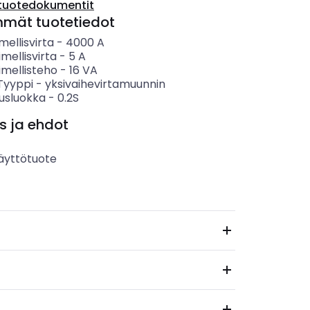
tuotedokumentit
mmät tuotetiedot
mellisvirta
-
4000
A
imellisvirta
-
5
A
imellisteho
-
16
VA
 Tyyppi
-
yksivaihevirtamuunnin
usluokka
-
0.2S
s ja ehdot
äyttötuote