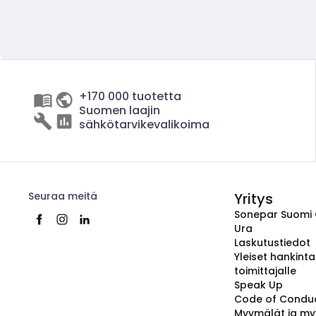
+170 000 tuotetta
Suomen laajin
sähkötarvikevalikoima
Seuraa meitä
Yritys
Sonepar Suomi
Ura
Laskutustiedot
Yleiset hankint
toimittajalle
Speak Up
Code of Condu
Myymälät ja my