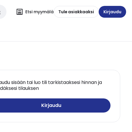
Etsi myymälä
Tule asiakkaaksi
Kirjaudu
jaudu sisään tai luo tili tarkistaaksesi hinnan ja
däksesi tilauksen
Kirjaudu