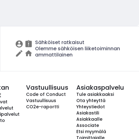
Sähköiset ratkaisut
Olemme sähköisen liiketoiminnan
ammattilainen
kan
Vastuullisuus
Asiakaspalvelu
t
Code of Conduct
Tule asiakkaaksi
Vastuullisuus
Ota yhteyttä
avat
CO2e-raportti
Yhteystiedot
lvelut
Asiakastili
ipalvelut
Asiakkaalle
to
Associate
Etsi myymälä
Toimittajalle