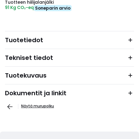
Tuotteen hiilijalanjälki
91 Kg CO₂-eq
Soneparin arvio
Tuotetiedot
Tekniset tiedot
Tuotekuvaus
Dokumentit ja linkit
Näytä murupolku