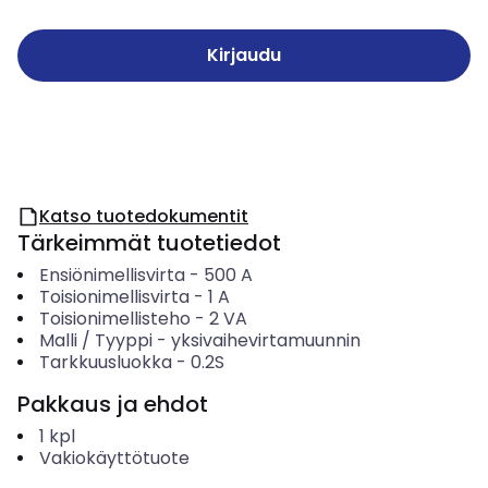
Kirjaudu
Katso tuotedokumentit
Tärkeimmät tuotetiedot
Ensiönimellisvirta
-
500
A
Toisionimellisvirta
-
1
A
Toisionimellisteho
-
2
VA
Malli / Tyyppi
-
yksivaihevirtamuunnin
Tarkkuusluokka
-
0.2S
Pakkaus ja ehdot
1
kpl
Vakiokäyttötuote