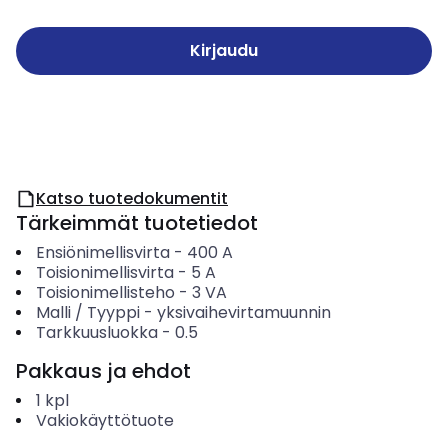
Kirjaudu
Katso tuotedokumentit
Tärkeimmät tuotetiedot
Ensiönimellisvirta
-
400
A
Toisionimellisvirta
-
5
A
Toisionimellisteho
-
3
VA
Malli / Tyyppi
-
yksivaihevirtamuunnin
Tarkkuusluokka
-
0.5
Pakkaus ja ehdot
1
kpl
Vakiokäyttötuote