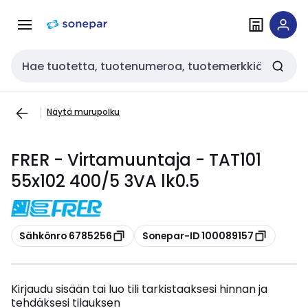
Siirry
Siirry
navigointiin
sisältöön
Haku
Näytä murupolku
FRER - Virtamuuntaja - TAT101
55x102 400/5 3VA lk0.5
Kopioi
Kopioi
Sähkönro 6785256
Sonepar-ID 100089157
Kirjaudu sisään tai luo tili tarkistaaksesi hinnan ja
tehdäksesi tilauksen