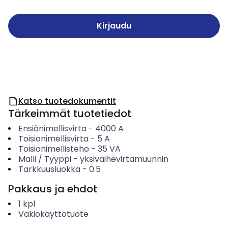
Kirjaudu
Katso tuotedokumentit
Tärkeimmät tuotetiedot
Ensiönimellisvirta
-
4000
A
Toisionimellisvirta
-
5
A
Toisionimellisteho
-
35
VA
Malli / Tyyppi
-
yksivaihevirtamuunnin
Tarkkuusluokka
-
0.5
Pakkaus ja ehdot
1
kpl
Vakiokäyttötuote