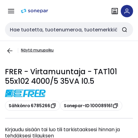
Siirry
Siirry
navigointiin
sisältöön
Haku
Näytä murupolku
FRER - Virtamuuntaja - TAT101
55x102 4000/5 35VA l0.5
Kopioi
Kopioi
Sähkönro 6785266
Sonepar-ID 100089161
Kirjaudu sisään tai luo tili tarkistaaksesi hinnan ja
tehdäksesi tilauksen