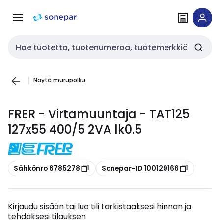
Siirry
Siirry
navigointiin
sisältöön
Haku
Näytä murupolku
FRER - Virtamuuntaja - TAT125
127x55 400/5 2VA lk0.5
Kopioi
Kopioi
Sähkönro 6785278
Sonepar-ID 100129166
Kirjaudu sisään tai luo tili tarkistaaksesi hinnan ja
tehdäksesi tilauksen