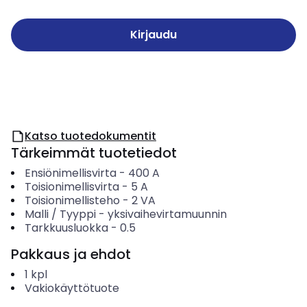
Kirjaudu
Katso tuotedokumentit
Tärkeimmät tuotetiedot
Ensiönimellisvirta
-
400
A
Toisionimellisvirta
-
5
A
Toisionimellisteho
-
2
VA
Malli / Tyyppi
-
yksivaihevirtamuunnin
Tarkkuusluokka
-
0.5
Pakkaus ja ehdot
1
kpl
Vakiokäyttötuote