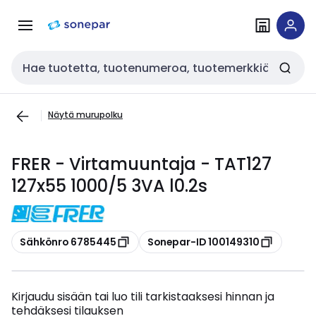
Siirry
Siirry
navigointiin
sisältöön
Haku
Näytä murupolku
FRER - Virtamuuntaja - TAT127
127x55 1000/5 3VA l0.2s
Kopioi
Kopioi
Sähkönro 6785445
Sonepar-ID 100149310
Kirjaudu sisään tai luo tili tarkistaaksesi hinnan ja
tehdäksesi tilauksen