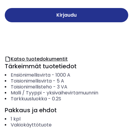
Kirjaudu
Katso tuotedokumentit
Tärkeimmät tuotetiedot
Ensiönimellisvirta
-
1000
A
Toisionimellisvirta
-
5
A
Toisionimellisteho
-
3
VA
Malli / Tyyppi
-
yksivaihevirtamuunnin
Tarkkuusluokka
-
0.2S
Pakkaus ja ehdot
1
kpl
Vakiokäyttötuote