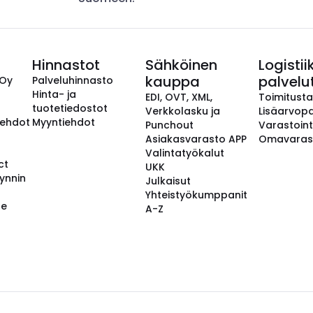
Hinnastot
Sähköinen
Logistii
kauppa
palvelu
 Oy
Palveluhinnasto
Hinta- ja
EDI, OVT, XML,
Toimitust
tuotetiedostot
Verkkolasku ja
Lisäarvopa
aehdot
Myyntiehdot
Punchout
Varastoint
Asiakasvarasto APP
Omavaras
Valintatyökalut
ct
UKK
ynnin
Julkaisut
Yhteistyökumppanit
se
A-Z