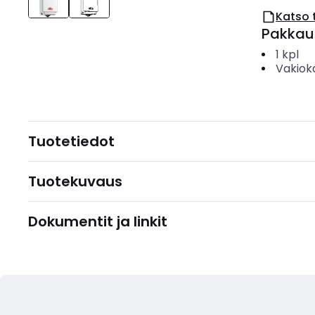
Katso 
Pakkau
1
kpl
Vakiok
Tuotetiedot
Tuotekuvaus
Dokumentit ja linkit