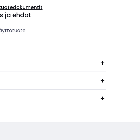
tuotedokumentit
s ja ehdot
äyttötuote