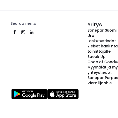
Seuraa meitä
Yritys
Sonepar Suomi
Ura
Laskutustiedot
Yleiset hankint
toimittajalle
Speak Up
Code of Condu
Myymälät ja my
yhteystiedot
Sonepar Purpo
Vierailijaohje