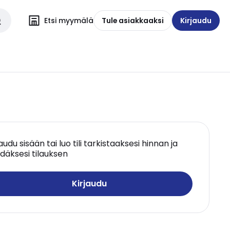
Etsi myymälä
Tule asiakkaaksi
Kirjaudu
jaudu sisään tai luo tili tarkistaaksesi hinnan ja
däksesi tilauksen
Kirjaudu