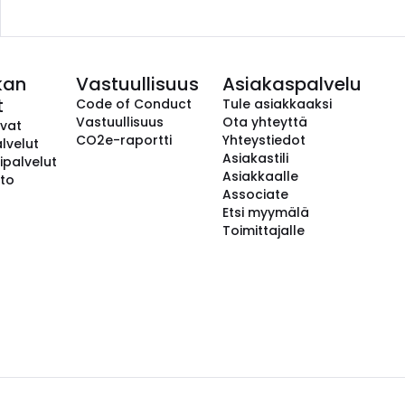
kan
Vastuullisuus
Asiakaspalvelu
t
Code of Conduct
Tule asiakkaaksi
Vastuullisuus
Ota yhteyttä
avat
CO2e-raportti
Yhteystiedot
lvelut
Asiakastili
ipalvelut
Asiakkaalle
to
Associate
Etsi myymälä
Toimittajalle