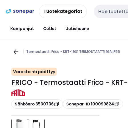
Siirry
Siirry
navigointiin
sisältöön
Tuotekategoriat
Haku
Kampanjat
Outlet
Uutishuone
Termostaatti Frico - KRT-1901 TERMOSTAATTI 16A IP55
Varastointi päättyy
FRICO - Termostaatti Frico - KRT
Kopioi
Kopioi
Sähkönro 3530736
Sonepar-ID 100099824