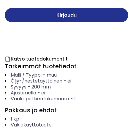
Kirjaudu
Katso tuotedokumentit
Tärkeimmät tuotetiedot
Malli / Tyyppi
-
muu
Öljy-/nestetäyttöinen
-
ei
Syvyys
-
200
mm
Ajastimella
-
ei
Vaakaputkien lukumäärä
-
1
Pakkaus ja ehdot
1
kpl
Vakiokäyttötuote