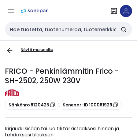
Siirry
Siirry
navigointiin
sisältöön
Haku
Näytä murupolku
FRICO - Penkinlämmitin Frico -
SH-2502, 250W 230V
Kopioi
Kopioi
Sähkönro 8120425
Sonepar-ID 100081929
Kirjaudu sisään tai luo tili tarkistaaksesi hinnan ja
tehdäksesi tilauksen