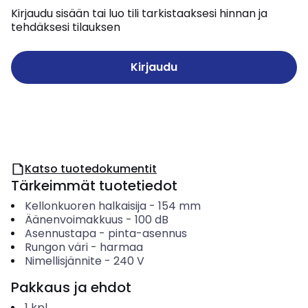
Kirjaudu sisään tai luo tili tarkistaaksesi hinnan ja
tehdäksesi tilauksen
Kirjaudu
Katso tuotedokumentit
Tärkeimmät tuotetiedot
Kellonkuoren halkaisija
-
154
mm
Äänenvoimakkuus
-
100
dB
Asennustapa
-
pinta-asennus
Rungon väri
-
harmaa
Nimellisjännite
-
240
V
Pakkaus ja ehdot
1
kpl