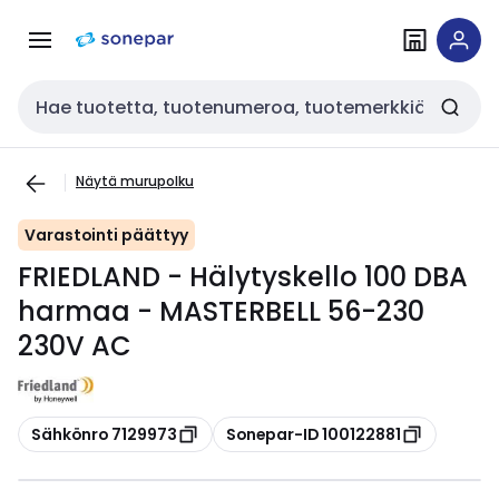
Siirry
Siirry
navigointiin
sisältöön
Haku
Näytä murupolku
Varastointi päättyy
FRIEDLAND - Hälytyskello 100 DBA
harmaa - MASTERBELL 56-230
230V AC
Kopioi
Kopioi
Sähkönro 7129973
Sonepar-ID 100122881