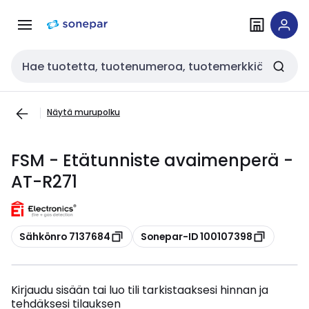
Siirry
Siirry
navigointiin
sisältöön
Haku
Näytä murupolku
FSM - Etätunniste avaimenperä -
AT-R271
Kopioi
Kopioi
Sähkönro 7137684
Sonepar-ID 100107398
Kirjaudu sisään tai luo tili tarkistaaksesi hinnan ja
tehdäksesi tilauksen