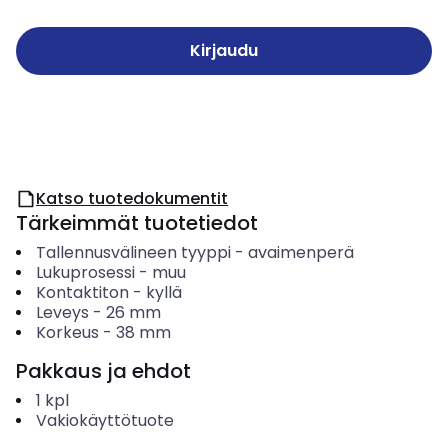
Kirjaudu
Katso tuotedokumentit
Tärkeimmät tuotetiedot
Tallennusvälineen tyyppi
-
avaimenperä
Lukuprosessi
-
muu
Kontaktiton
-
kyllä
Leveys
-
26
mm
Korkeus
-
38
mm
Pakkaus ja ehdot
1
kpl
Vakiokäyttötuote