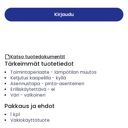
Kirjaudu
Katso tuotedokumentit
Tärkeimmät tuotetiedot
Toimintaperiaate
-
lämpötilan muutos
Ketjutus kaapelilla
-
kyllä
Asennustapa
-
pinta-asenteinen
Erilliskäytettävä
-
ei
Väri
-
valkoinen
Pakkaus ja ehdot
1
kpl
Vakiokäyttötuote