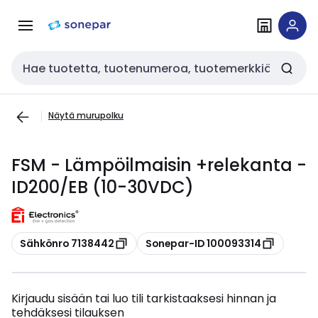
Siirry
Siirry
navigointiin
sisältöön
Haku
Näytä murupolku
FSM - Lämpöilmaisin +relekanta -
ID200/EB (10-30VDC)
Kopioi
Kopioi
Sähkönro 7138442
Sonepar-ID 100093314
Kirjaudu sisään tai luo tili tarkistaaksesi hinnan ja
tehdäksesi tilauksen