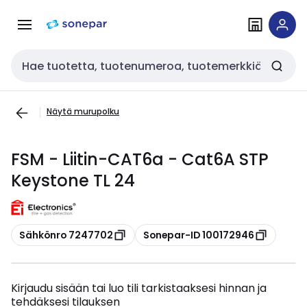
Siirry
Siirry
navigointiin
sisältöön
Haku
Näytä murupolku
FSM - Liitin-CAT6a - Cat6A STP
Keystone TL 24
Kopioi
Kopioi
Sähkönro 7247702
Sonepar-ID 100172946
Kirjaudu sisään tai luo tili tarkistaaksesi hinnan ja
tehdäksesi tilauksen