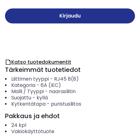
Kirjaudu
Katso tuotedokumentit
Tärkeimmät tuotetiedot
Liittimen tyyppi
-
RJ45 8(8)
Kategoria
-
6A (IEC)
Malli / Tyyppi
-
naarasliitin
Suojattu
-
kyllä
Kytkentätapa
-
puristusliitos
Pakkaus ja ehdot
24
kpl
Vakiokäyttötuote