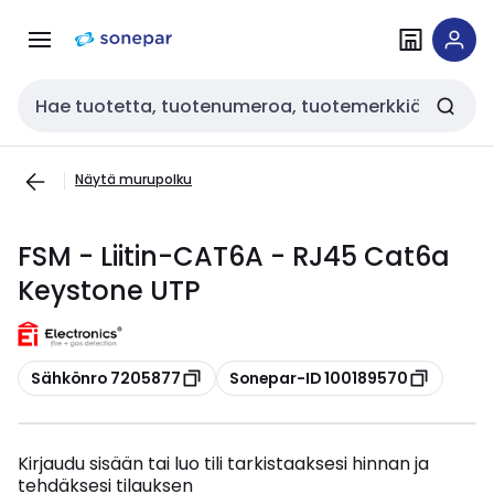
Siirry
Siirry
navigointiin
sisältöön
Haku
Näytä murupolku
FSM - Liitin-CAT6A - RJ45 Cat6a
Keystone UTP
Kopioi
Kopioi
Sähkönro 7205877
Sonepar-ID 100189570
Kirjaudu sisään tai luo tili tarkistaaksesi hinnan ja
tehdäksesi tilauksen