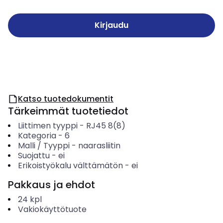
Kirjaudu
Katso tuotedokumentit
Tärkeimmät tuotetiedot
Liittimen tyyppi
-
RJ45 8(8)
Kategoria
-
6
Malli / Tyyppi
-
naarasliitin
Suojattu
-
ei
Erikoistyökalu välttämätön
-
ei
Pakkaus ja ehdot
24
kpl
Vakiokäyttötuote