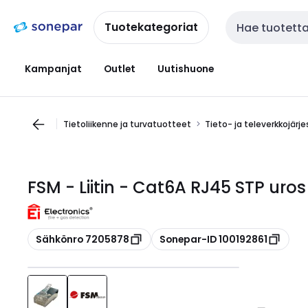
Siirry
Siirry
navigointiin
sisältöön
Tuotekategoriat
Haku
Kampanjat
Outlet
Uutishuone
Tietoliikenne ja turvatuotteet
Tieto- ja televerkkojärj
FSM - Liitin - Cat6A RJ45 STP uros l
Kopioi
Kopioi
Sähkönro 7205878
Sonepar-ID 100192861