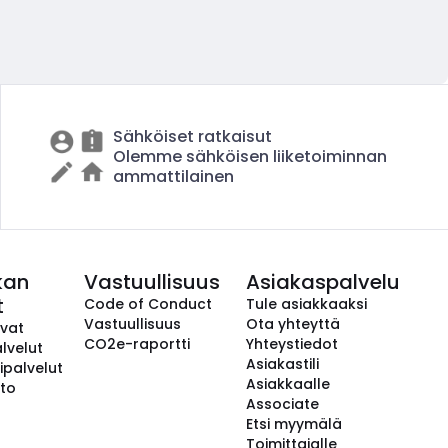
Sähköiset ratkaisut
Olemme sähköisen liiketoiminnan
ammattilainen
kan
Vastuullisuus
Asiakaspalvelu
t
Code of Conduct
Tule asiakkaaksi
Vastuullisuus
Ota yhteyttä
avat
CO2e-raportti
Yhteystiedot
lvelut
Asiakastili
ipalvelut
Asiakkaalle
to
Associate
Etsi myymälä
Toimittajalle