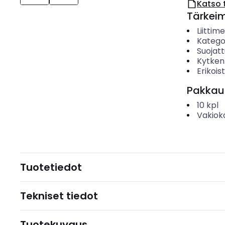
Katso 
Tärkei
Liittim
Katego
Suojatt
Kytken
Erikoi
Pakkau
10
kpl
Vakiok
Tuotetiedot
Tekniset tiedot
Tuotekuvaus