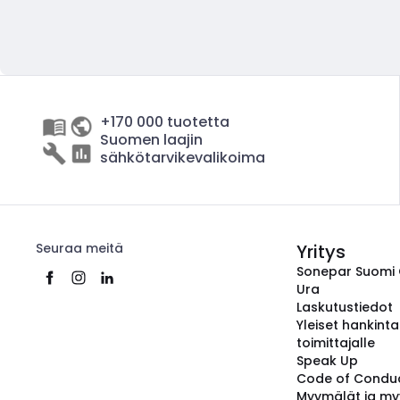
+170 000 tuotetta
Suomen laajin
sähkötarvikevalikoima
Seuraa meitä
Yritys
Sonepar Suomi
Ura
Laskutustiedot
Yleiset hankint
toimittajalle
Speak Up
Code of Condu
Myymälät ja my