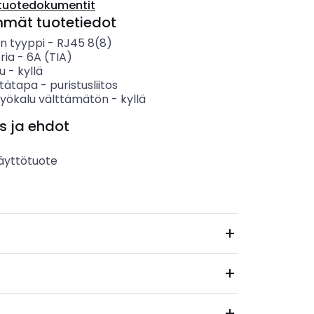
tuotedokumentit
mmät tuotetiedot
en tyyppi
-
RJ45 8(8)
ria
-
6A (TIA)
u
-
kyllä
tätapa
-
puristusliitos
styökalu välttämätön
-
kyllä
s ja ehdot
äyttötuote