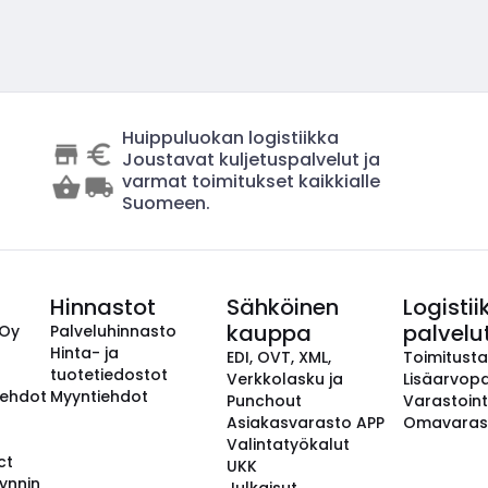
Huippuluokan logistiikka
Joustavat kuljetuspalvelut ja
varmat toimitukset kaikkialle
Suomeen.
Hinnastot
Sähköinen
Logistii
kauppa
palvelu
 Oy
Palveluhinnasto
Hinta- ja
EDI, OVT, XML,
Toimitust
tuotetiedostot
Verkkolasku ja
Lisäarvopa
aehdot
Myyntiehdot
Punchout
Varastoint
Asiakasvarasto APP
Omavaras
Valintatyökalut
ct
UKK
ynnin