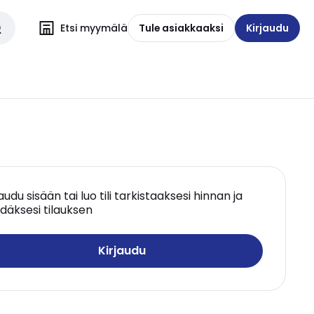
Etsi myymälä
Tule asiakkaaksi
Kirjaudu
jaudu sisään tai luo tili tarkistaaksesi hinnan ja
däksesi tilauksen
Kirjaudu