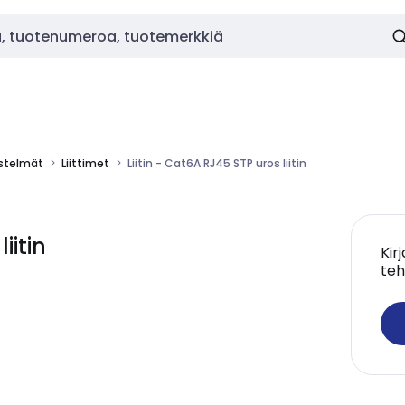
estelmät
Liittimet
Liitin - Cat6A RJ45 STP uros liitin
iitin
Kir
teh