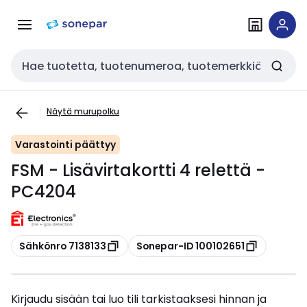
Siirry
Siirry
navigointiin
sisältöön
Haku
Näytä murupolku
Varastointi päättyy
FSM - Lisävirtakortti 4 relettä -
PC4204
Kopioi
Kopioi
Sähkönro 7138133
Sonepar-ID 100102651
Kirjaudu sisään tai luo tili tarkistaaksesi hinnan ja