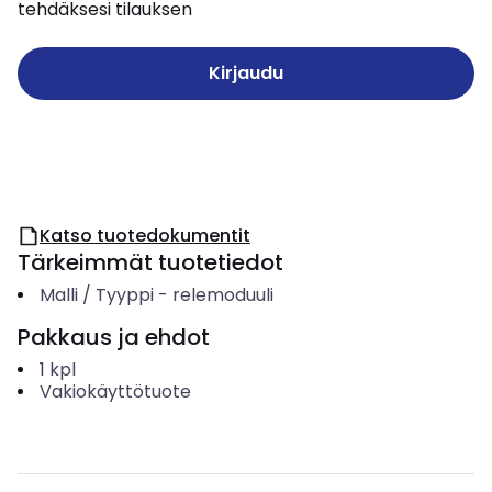
tehdäksesi tilauksen
Kirjaudu
Katso tuotedokumentit
Tärkeimmät tuotetiedot
Malli / Tyyppi
-
relemoduuli
Pakkaus ja ehdot
1
kpl
Vakiokäyttötuote