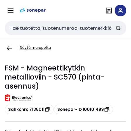
Siirry
Siirry
navigointiin
sisältöön
Haku
Näytä murupolku
FSM - Magneettikytkin
metallioviin - SC570 (pinta-
asennus)
Kopioi
Kopioi
Sähkönro 7138011
Sonepar-ID 100101499