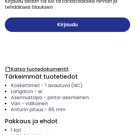
Kirjaudu sisään tai luo tili tarkistaaksesi hinnan ja
tehdäksesi tilauksen
Kirjaudu
Katso tuotedokumentit
Tärkeimmät tuotetiedot
Koskettimet
-
1 avautuva (NC)
Langaton
-
ei
Asennustapa
-
pinta-asenteinen
Väri
-
valkoinen
Anturin pituus
-
85
mm
Pakkaus ja ehdot
1
kpl