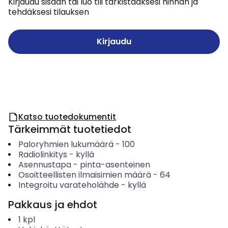
Kirjaudu sisään tai luo tili tarkistaaksesi hinnan ja
tehdäksesi tilauksen
Kirjaudu
Katso tuotedokumentit
Tärkeimmät tuotetiedot
Paloryhmien lukumäärä
-
100
Radiolinkitys
-
kyllä
Asennustapa
-
pinta-asenteinen
Osoitteellisten ilmaisimien määrä
-
64
Integroitu varateholähde
-
kyllä
Pakkaus ja ehdot
1
kpl