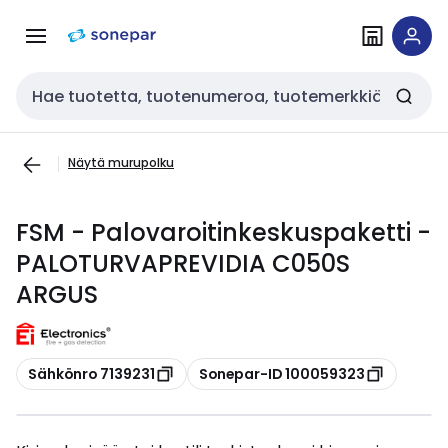
Siirry
Siirry
navigointiin
sisältöön
Haku
Näytä murupolku
FSM - Palovaroitinkeskuspaketti -
PALOTURVAPREVIDIA C050S
ARGUS
Kopioi
Kopioi
Sähkönro 7139231
Sonepar-ID 100059323