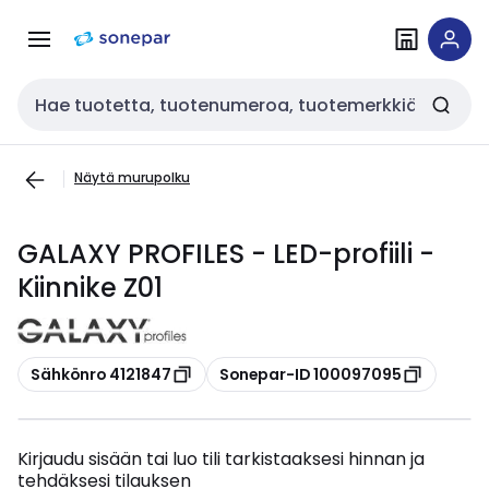
Siirry
Siirry
navigointiin
sisältöön
Haku
Näytä murupolku
GALAXY PROFILES - LED-profiili -
Kiinnike Z01
Kopioi
Kopioi
Sähkönro 4121847
Sonepar-ID 100097095
Kirjaudu sisään tai luo tili tarkistaaksesi hinnan ja
tehdäksesi tilauksen