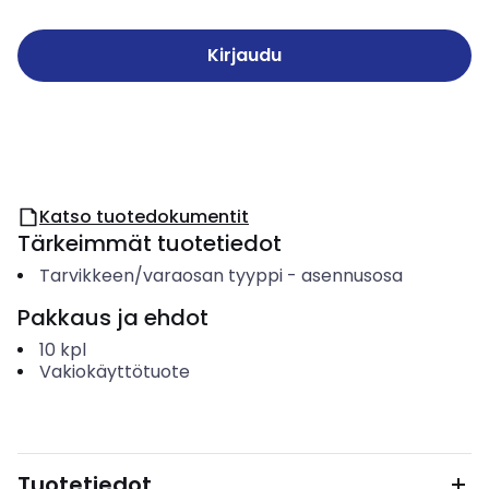
Kirjaudu
Katso tuotedokumentit
Tärkeimmät tuotetiedot
Tarvikkeen/varaosan tyyppi
-
asennusosa
Pakkaus ja ehdot
10
kpl
Vakiokäyttötuote
Tuotetiedot