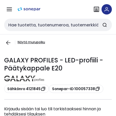
Siirry
Siirry
navigointiin
sisältöön
Haku
Näytä murupolku
GALAXY PROFILES - LED-profiili -
Päätykappale E20
Kopioi
Kopioi
Sähkönro 4121845
Sonepar-ID 100057338
Kirjaudu sisään tai luo tili tarkistaaksesi hinnan ja
tehdäksesi tilauksen