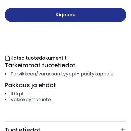
Kirjaudu
Katso tuotedokumentit
Tärkeimmät tuotetiedot
Tarvikkeen/varaosan tyyppi
-
päätykappale
Pakkaus ja ehdot
10
kpl
Vakiokäyttötuote
Tuotetiedot