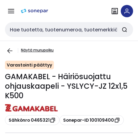
Siirry
Siirry
navigointiin
sisältöön
Haku
Näytä murupolku
Varastointi päättyy
GAMAKABEL - Häiriösuojattu
ohjauskaapeli - YSLYCY-JZ 12x1,5
K500
Kopioi
Kopioi
Sähkönro 0465321
Sonepar-ID 100109400