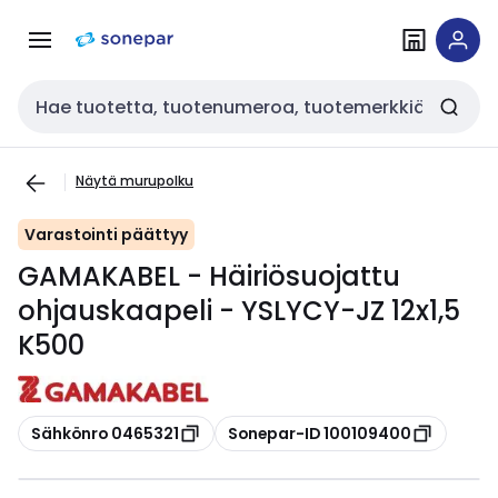
Siirry
Siirry
navigointiin
sisältöön
Haku
Näytä murupolku
Varastointi päättyy
GAMAKABEL - Häiriösuojattu
ohjauskaapeli - YSLYCY-JZ 12x1,5
K500
Kopioi
Kopioi
Sähkönro 0465321
Sonepar-ID 100109400