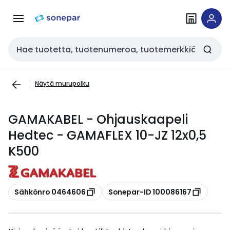
Siirry
Siirry
navigointiin
sisältöön
Haku
Näytä murupolku
GAMAKABEL - Ohjauskaapeli
Hedtec - GAMAFLEX 10-JZ 12x0,5
K500
Kopioi
Kopioi
Sähkönro 0464606
Sonepar-ID 100086167