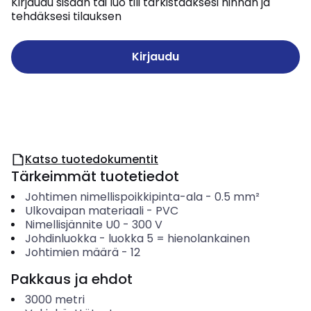
Kirjaudu sisään tai luo tili tarkistaaksesi hinnan ja
tehdäksesi tilauksen
Kirjaudu
Katso tuotedokumentit
Tärkeimmät tuotetiedot
Johtimen nimellispoikkipinta-ala
-
0.5
mm²
Ulkovaipan materiaali
-
PVC
Nimellisjännite U0
-
300
V
Johdinluokka
-
luokka 5 = hienolankainen
Johtimien määrä
-
12
Pakkaus ja ehdot
3000
metri