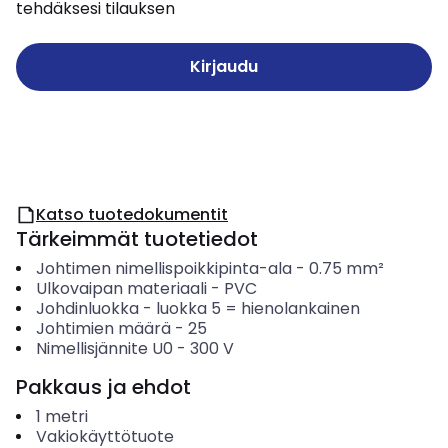
tehdäksesi tilauksen
Kirjaudu
Katso tuotedokumentit
Tärkeimmät tuotetiedot
Johtimen nimellispoikkipinta-ala
-
0.75
mm²
Ulkovaipan materiaali
-
PVC
Johdinluokka
-
luokka 5 = hienolankainen
Johtimien määrä
-
25
Nimellisjännite U0
-
300
V
Pakkaus ja ehdot
1
metri
Vakiokäyttötuote