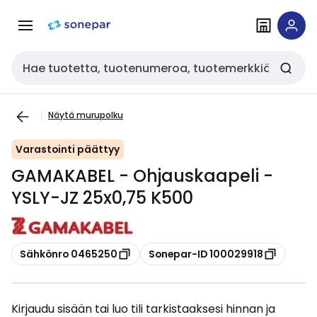
Siirry
Siirry
navigointiin
sisältöön
Haku
Näytä murupolku
Varastointi päättyy
GAMAKABEL - Ohjauskaapeli -
YSLY-JZ 25x0,75 K500
Kopioi
Kopioi
Sähkönro 0465250
Sonepar-ID 100029918
Kirjaudu sisään tai luo tili tarkistaaksesi hinnan ja