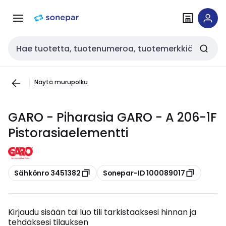
Siirry
Siirry
navigointiin
sisältöön
Haku
Näytä murupolku
GARO - Piharasia GARO - A 206-1F
Pistorasiaelementti
Kopioi
Kopioi
Sähkönro 3451382
Sonepar-ID 100089017
Kirjaudu sisään tai luo tili tarkistaaksesi hinnan ja
tehdäksesi tilauksen