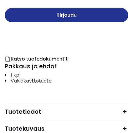
Kirjaudu
Katso tuotedokumentit
Pakkaus ja ehdot
1
kpl
Vakiokäyttötuote
Tuotetiedot
Tuotekuvaus