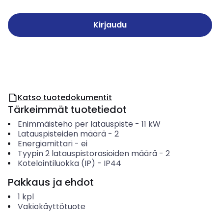
Kirjaudu
Katso tuotedokumentit
Tärkeimmät tuotetiedot
Enimmäisteho per latauspiste
-
11
kW
Latauspisteiden määrä
-
2
Energiamittari
-
ei
Tyypin 2 latauspistorasioiden määrä
-
2
Kotelointiluokka (IP)
-
IP44
Pakkaus ja ehdot
1
kpl
Vakiokäyttötuote