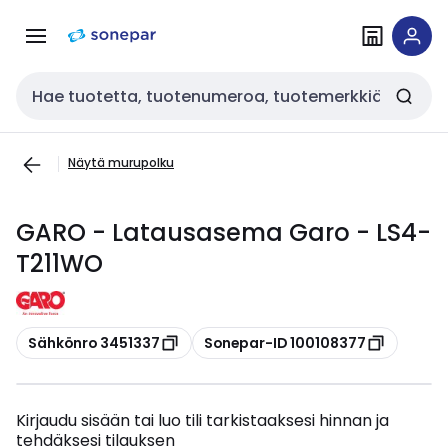
Siirry
Siirry
navigointiin
sisältöön
Haku
Näytä murupolku
GARO - Latausasema Garo - LS4-
T211WO
Kopioi
Kopioi
Sähkönro 3451337
Sonepar-ID 100108377
Kirjaudu sisään tai luo tili tarkistaaksesi hinnan ja
tehdäksesi tilauksen