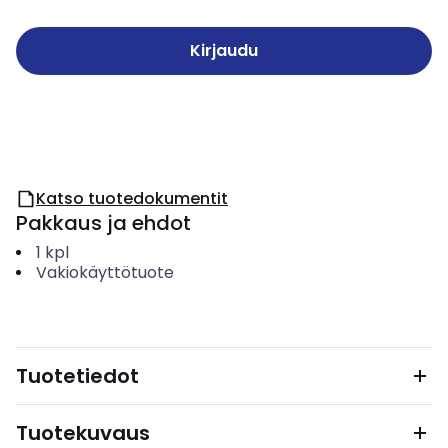
Kirjaudu
Katso tuotedokumentit
Pakkaus ja ehdot
1
kpl
Vakiokäyttötuote
Tuotetiedot
Tuotekuvaus