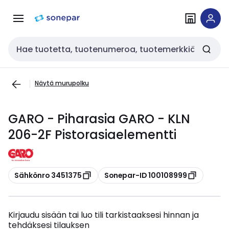
Siirry
Siirry
navigointiin
sisältöön
Haku
Näytä murupolku
GARO - Piharasia GARO - KLN
206-2F Pistorasiaelementti
Kopioi
Kopioi
Sähkönro 3451375
Sonepar-ID 100108999
Kirjaudu sisään tai luo tili tarkistaaksesi hinnan ja
tehdäksesi tilauksen