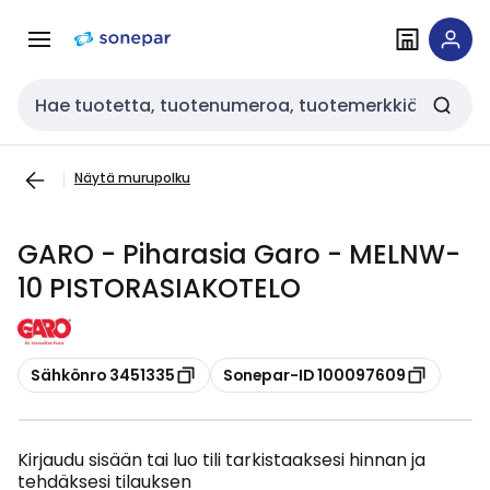
Siirry
Siirry
navigointiin
sisältöön
Haku
Näytä murupolku
GARO - Piharasia Garo - MELNW-
10 PISTORASIAKOTELO
Kopioi
Kopioi
Sähkönro 3451335
Sonepar-ID 100097609
Kirjaudu sisään tai luo tili tarkistaaksesi hinnan ja
tehdäksesi tilauksen