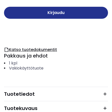
Kirjaudu
Katso tuotedokumentit
Pakkaus ja ehdot
1
kpl
Vakiokäyttötuote
Tuotetiedot
Tuotekuvaus