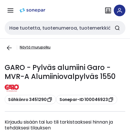
Siirry
Siirry
navigointiin
sisältöön
Haku
Näytä murupolku
GARO - Pylväs alumiini Garo -
MVR-A Alumiiniovalpylväs 1550
Kopioi
Kopioi
Sähkönro 3451290
Sonepar-ID 100046923
Kirjaudu sisään tai luo tili tarkistaaksesi hinnan ja
tehdäksesi tilauksen