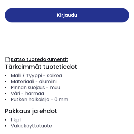
Kirjaudu
Katso tuotedokumentit
Tärkeimmät tuotetiedot
Malli / Tyyppi
-
soikea
Materiaali
-
alumiini
Pinnan suojaus
-
muu
Väri
-
harmaa
Putken halkaisija
-
0
mm
Pakkaus ja ehdot
1
kpl
Vakiokäyttötuote