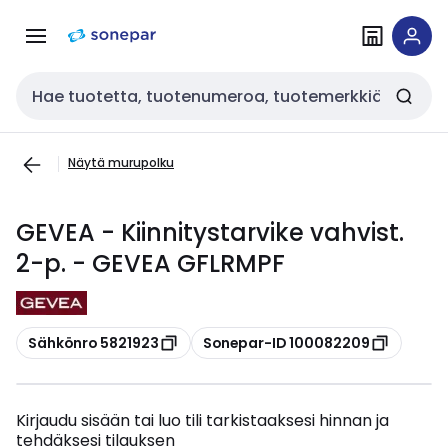
Siirry
Siirry
navigointiin
sisältöön
Haku
Näytä murupolku
GEVEA - Kiinnitystarvike vahvist.
2-p. - GEVEA GFLRMPF
Kopioi
Kopioi
Sähkönro 5821923
Sonepar-ID 100082209
Kirjaudu sisään tai luo tili tarkistaaksesi hinnan ja
tehdäksesi tilauksen