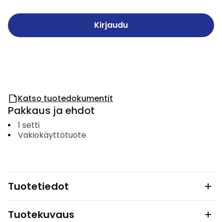
Kirjaudu
Katso tuotedokumentit
Pakkaus ja ehdot
1
setti
Vakiokäyttötuote
Tuotetiedot
Tuotekuvaus