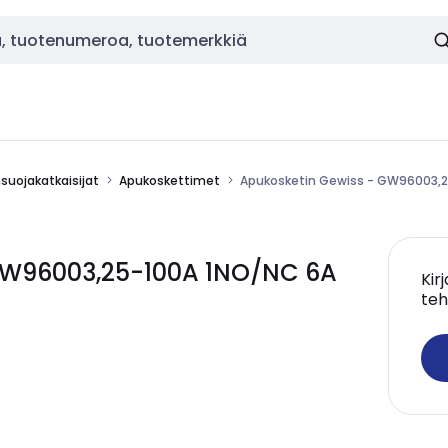
nsuojakatkaisijat
Apukoskettimet
Apukosketin Gewiss - GW96003,2
GW96003,25-100A 1NO/NC 6A
Kir
teh