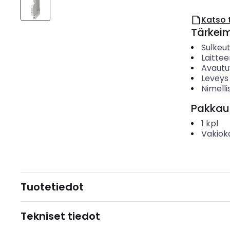
Katso 
Tärkei
Sulkeu
Laitte
Avautu
Leveys
Nimelli
Pakkau
1
kpl
Vakiok
Tuotetiedot
Tekniset tiedot