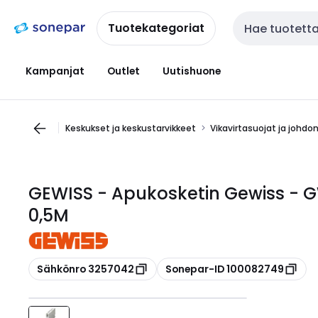
Siirry
Siirry
navigointiin
sisältöön
Tuotekategoriat
Haku
Kampanjat
Outlet
Uutishuone
Keskukset ja keskustarvikkeet
Vikavirtasuojat ja johdo
GEWISS - Apukosketin Gewiss - 
0,5M
Kopioi
Kopioi
Sähkönro 3257042
Sonepar-ID 100082749