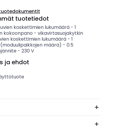
tuotedokumentit
mmät tuotetiedot
tuvien koskettimien lukumäärä
-
1
en kokoonpano
-
vikavirtasuojakytkin
vien koskettimien lukumäärä
-
1
 (moduulipaikkojen määrä)
-
0.5
sjännite
-
230
V
s ja ehdot
äyttötuote