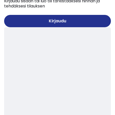
Kirjaudu sisään tai luo tili tarkistaaksesi hinnan ja
tehdäksesi tilauksen
Kirjaudu