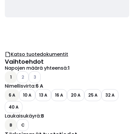
Katso tuotedokumentit
Vaihtoehdot
Napojen määrä yhteensä
:
1
Katso käytettävissä olevat vaihtoehdot
Katso käytettävissä olevat vaihtoehdot
1
2
3
Nimellisvirta
:
6 A
6 A
10 A
13 A
16 A
20 A
25 A
32 A
40 A
Laukaisukäyrä
:
B
B
C