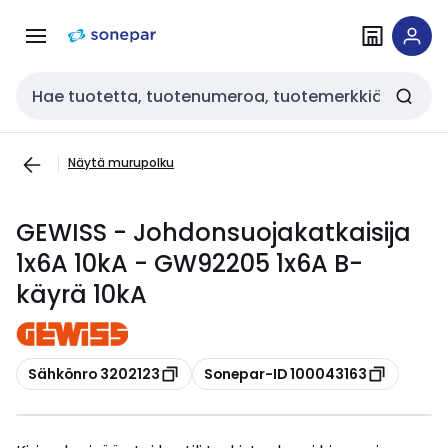
Siirry
Siirry
navigointiin
sisältöön
Haku
Näytä murupolku
GEWISS - Johdonsuojakatkaisija
1x6A 10kA - GW92205 1x6A B-
käyrä 10kA
Kopioi
Kopioi
Sähkönro 3202123
Sonepar-ID 100043163