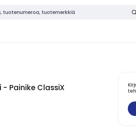
Kir
i - Painike ClassiX
teh