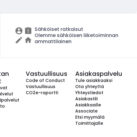
Sähköiset ratkaisut
Olemme sähköisen liiketoiminnan
ammattilainen
kan
Vastuullisuus
Asiakaspalvelu
t
Code of Conduct
Tule asiakkaaksi
Vastuullisuus
Ota yhteyttä
avat
CO2e-raportti
Yhteystiedot
lvelut
Asiakastili
ipalvelut
Asiakkaalle
to
Associate
Etsi myymälä
Toimittajalle