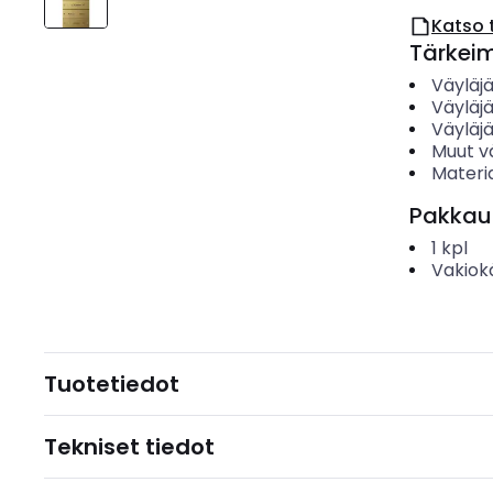
Katso 
Tärkei
Väyläj
Väyläjä
Väyläj
Muut v
Materia
Pakkau
1
kpl
Vakiok
Tuotetiedot
Tekniset tiedot