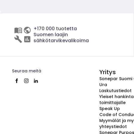
+170 000 tuotetta
Suomen laajin
sähkötarvikevalikoima
Seuraa meitä
Yritys
Sonepar Suomi
Ura
Laskutustiedot
Yleiset hankint
toimittajalle
Speak Up
Code of Condu
Myymälät ja my
yhteystiedot
Sonepar Purpo