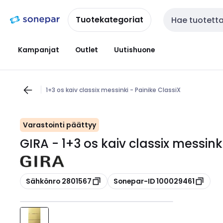
Siirry
Siirry
navigointiin
sisältöön
Tuotekategoriat
Haku
Kampanjat
Outlet
Uutishuone
1+3 os kaiv classix messinki - Painike ClassiX
Varastointi päättyy
GIRA - 1+3 os kaiv classix messink
Kopioi
Kopioi
Sähkönro 2801567
Sonepar-ID 100029461