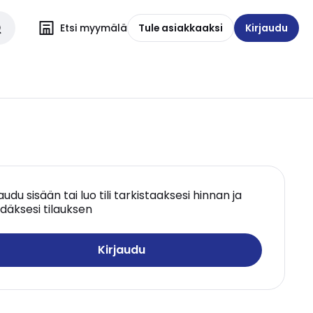
Etsi myymälä
Tule asiakkaaksi
Kirjaudu
jaudu sisään tai luo tili tarkistaaksesi hinnan ja
däksesi tilauksen
Kirjaudu