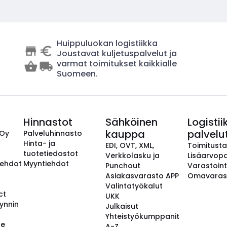
Huippuluokan logistiikka
Joustavat kuljetuspalvelut ja
varmat toimitukset kaikkialle
Suomeen.
Hinnastot
Sähköinen
Logistii
kauppa
palvelu
 Oy
Palveluhinnasto
Hinta- ja
EDI, OVT, XML,
Toimitust
tuotetiedostot
Verkkolasku ja
Lisäarvopa
aehdot
Myyntiehdot
Punchout
Varastoint
Asiakasvarasto APP
Omavaras
Valintatyökalut
ct
UKK
ynnin
Julkaisut
Yhteistyökumppanit
se
A-Z