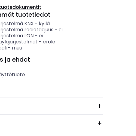
tuotedokumentit
mmät tuotetiedot
ärjestelmä KNX
-
kyllä
rjestelmä radiotaajuus
-
ei
ärjestelmä LON
-
ei
äyläjärjestelmät
-
ei ole
ali
-
muu
s ja ehdot
äyttötuote