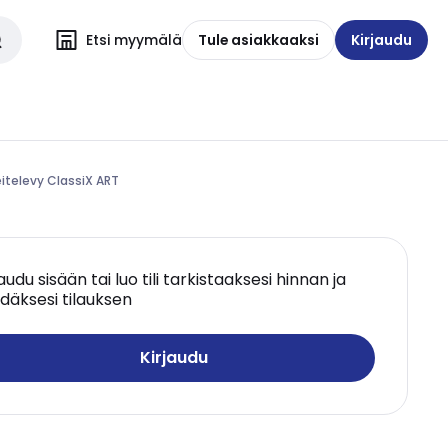
Etsi myymälä
Tule asiakkaaksi
Kirjaudu
eitelevy ClassiX ART
jaudu sisään tai luo tili tarkistaaksesi hinnan ja
däksesi tilauksen
Kirjaudu