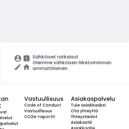
Sähköiset ratkaisut
Olemme sähköisen liiketoiminnan
ammattilainen
kan
Vastuullisuus
Asiakaspalvelu
t
Code of Conduct
Tule asiakkaaksi
Vastuullisuus
Ota yhteyttä
avat
CO2e-raportti
Yhteystiedot
lvelut
Asiakastili
ipalvelut
Asiakkaalle