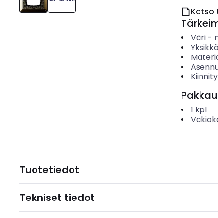
Katso 
Tärkei
Väri
-
Yksikk
Materia
Asennu
Kiinnit
Pakkau
1
kpl
Vakiok
Tuotetiedot
Tekniset tiedot