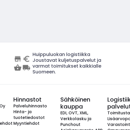
Huippuluokan logistiikka
Joustavat kuljetuspalvelut ja
varmat toimitukset kaikkialle
Suomeen.
Hinnastot
Sähköinen
Logistii
kauppa
palvelu
 Oy
Palveluhinnasto
Hinta- ja
EDI, OVT, XML,
Toimitust
tuotetiedostot
Verkkolasku ja
Lisäarvopa
aehdot
Myyntiehdot
Punchout
Varastoint