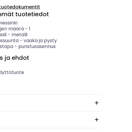
tuotedokumentit
mmät tuotetiedot
messinki
öjen määrä
-
1
ali
-
metalli
ssuunta
-
vaaka ja pysty
ystapa
-
puristusasennus
s ja ehdot
äyttötuote