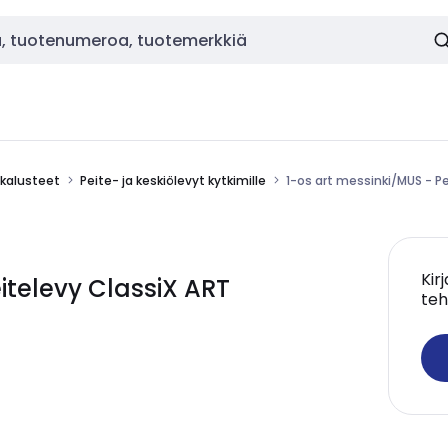
okalusteet
Peite- ja keskiölevyt kytkimille
1-os art messinki/MUS - P
Kir
itelevy ClassiX ART
teh