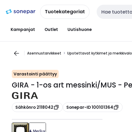
Siirry
Siirry
navigointiin
sisältöön
Tuotekategoriat
Haku
Kampanjat
Outlet
Uutishuone
Asennustarvikkeet
Upotettavat kytkimet ja merkkival
Varastointi päättyy
GIRA - 1-os art messinki/MUS - Pe
Kopioi
Kopioi
Sähkönro 2118042
Sonepar-ID 100101364